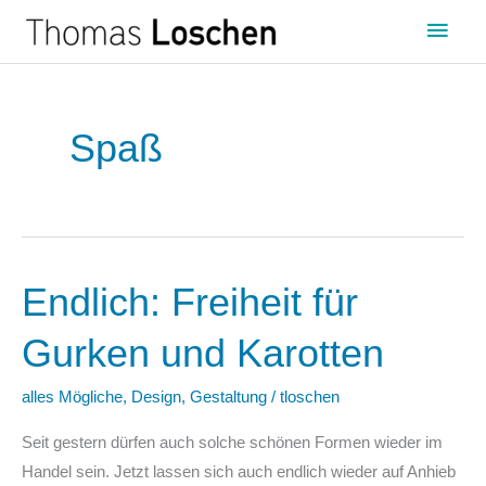
Zum
Haup
Inhalt
springen
Spaß
Endlich: Freiheit für
Endlich:
Freiheit
Gurken und Karotten
für
Gurken
alles Mögliche
,
Design
,
Gestaltung
/
tloschen
und
Karotten
Seit gestern dürfen auch solche schönen Formen wieder im
Handel sein. Jetzt lassen sich auch endlich wieder auf Anhieb