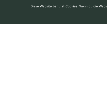
Diese Website benutzt Cookies. Wenn du die Websit
thomasloschen
Zeigt die Natur und warum es wichtig ist, sie zu schützen.
🌳 Naturf