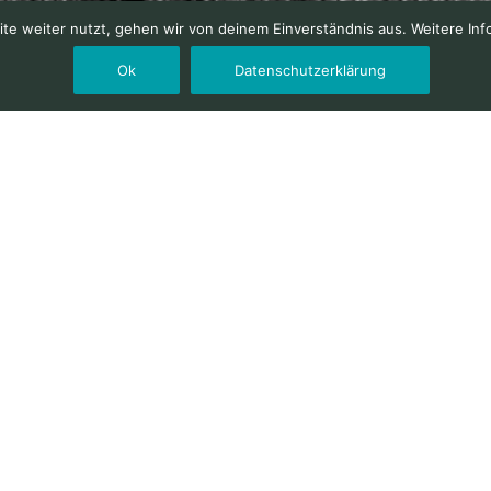
e weiter nutzt, gehen wir von deinem Einverständnis aus. Weitere Inf
Ok
Datenschutzerklärung
Instagram
otograf, Naturephotography
🎲 Kunst, Art
Ohne Filter, iPhone, one shot, small 