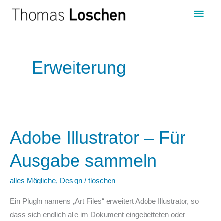
Zum
Haup
Inhalt
springen
Erweiterung
Adobe Illustrator – Für
Adobe
Illustrator
Ausgabe sammeln
–
Für
alles Mögliche
,
Design
/
tloschen
Ausgabe
sammeln
Ein PlugIn namens „Art Files“ erweitert Adobe Illustrator, so
dass sich endlich alle im Dokument eingebetteten oder