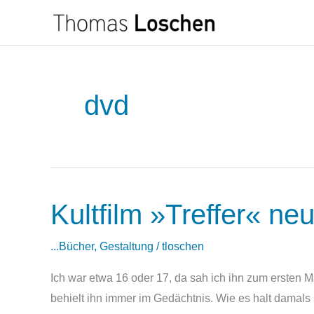
Zum
Inhalt
springen
dvd
Kultfilm »Treffer« ne
Kultfilm
»Treffer«
neu
...Bücher
,
Gestaltung
/
tloschen
entdeckt
Ich war etwa 16 oder 17, da sah ich ihn zum ersten M
behielt ihn immer im Gedächtnis. Wie es halt damals s