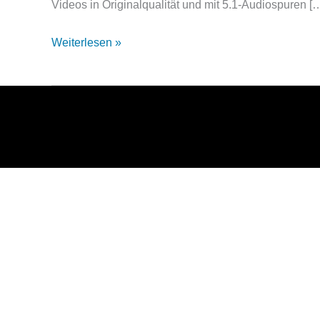
Videos in Originalqualität und mit 5.1-Audiospuren [
umsonst
Weiterlesen »