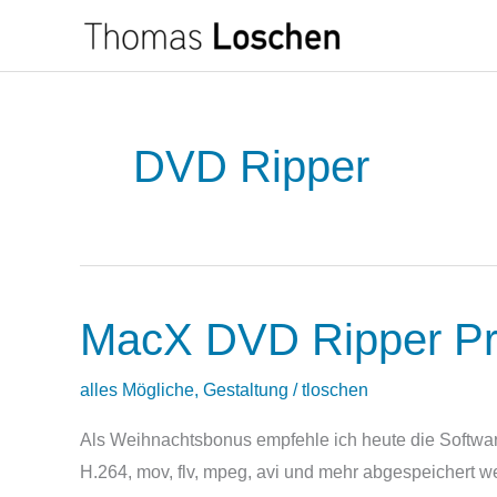
Zum
Inhalt
springen
DVD Ripper
MacX DVD Ripper Pr
MacX
DVD
Ripper
alles Mögliche
,
Gestaltung
/
tloschen
Pro
Als Weihnachtsbonus empfehle ich heute die Softw
zu
H.264, mov, flv, mpeg, avi und mehr abgespeichert w
Weihnachten